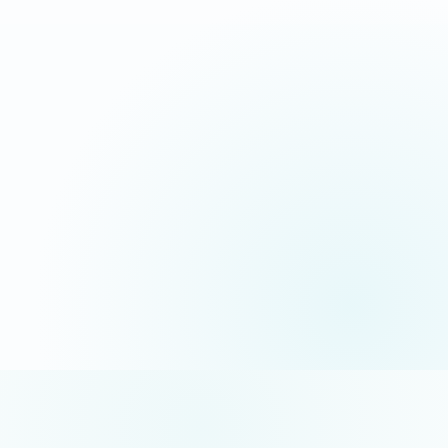
06 35 52 61 07
Appel gratuit · réponse sous 24h
5/5 sur Google
+50 projets réalisés