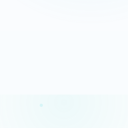
Appeler maintenant
Recevoir mon devis
06 35 52 61 07
Gratuit et sans engagement
Analyse rapide
100% gratuit
Résultats en quelques minutes
Sans engagement
Confidentialité garantie
Conseils concrets
Vos données restent privées
Des actions claires et prioritaires