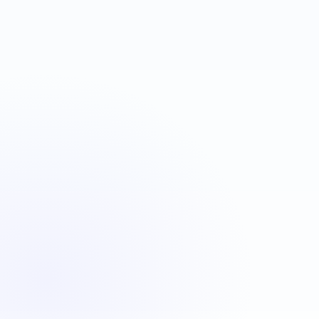
VBA
C#
JavaScript
Java
Automatisation