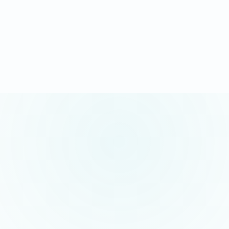
Demander mon devis sous 24h
Appel gratuit possible · sans engagement