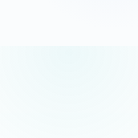
G
o
o
g
l
e
5.0/5