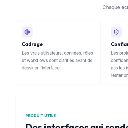
Chaque écra
Cadrage
Confia
Les vrais utilisateurs, données, rôles
Les proj
et workflows sont clarifiés avant de
confiden
dessiner l'interface.
pas les 
rester p
PRODUIT UTILE
Des interfaces qui rend