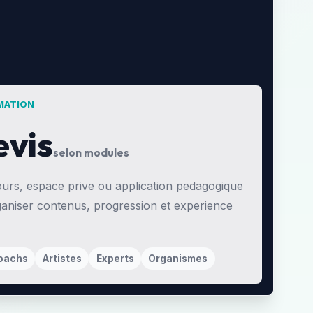
MATION
evis
selon modules
urs, espace prive ou application pedagogique
aniser contenus, progression et experience
oachs
Artistes
Experts
Organismes