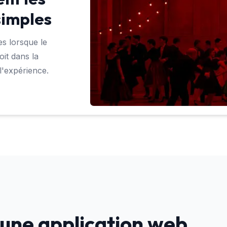
simples
es lorsque le
oit dans la
 l'expérience.
une application web