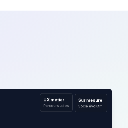
rces
On en parle ?
UX métier
Sur mesure
Parcours utiles
Socle évolutif