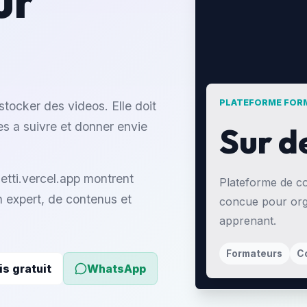
ur
PLATEFORME FOR
tocker des videos. Elle doit
es a suivre et donner envie
Sur d
etti.vercel.app montrent
Plateforme de co
un expert, de contenus et
concue pour org
apprenant.
Formateurs
C
s gratuit
WhatsApp