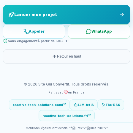
Lancer mon projet
Appeler
WhatsApp
Sans engagement
À partir de 510€ HT
Retour en haut
©
2026
Site Qui Convertit
. Tous droits réservés.
Fait avec
en France
reactive-tech-solutions.com
LLM.txt IA
Flux RSS
reactive-tech-solutions.fr
Mentions légales
Confidentialité
llms.txt
llms-full.txt