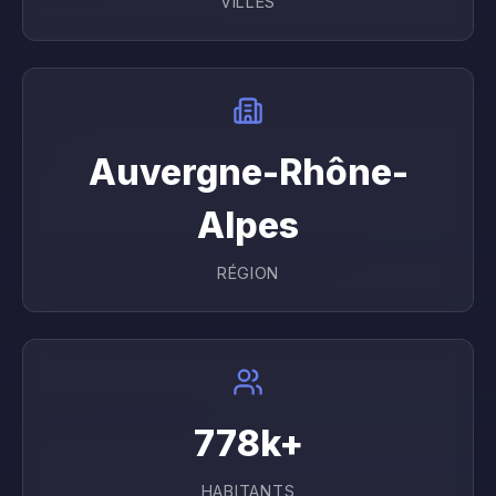
VILLES
Auvergne-Rhône-
Alpes
RÉGION
778
k+
HABITANTS