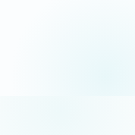
06 35 52 61 07
Appel gratuit · réponse sous 24h
5/5 sur Google
+50 projets réalisés