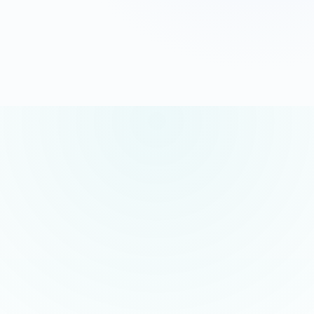
G
o
o
g
l
e
5.0/5