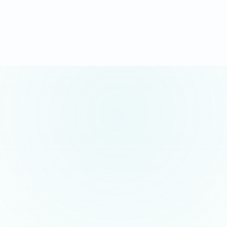
Demander mon devis sous 24h
Appel gratuit possible · sans engagement