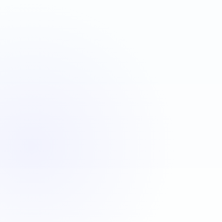
VBA
C#
JavaScript
Java
Automatisation