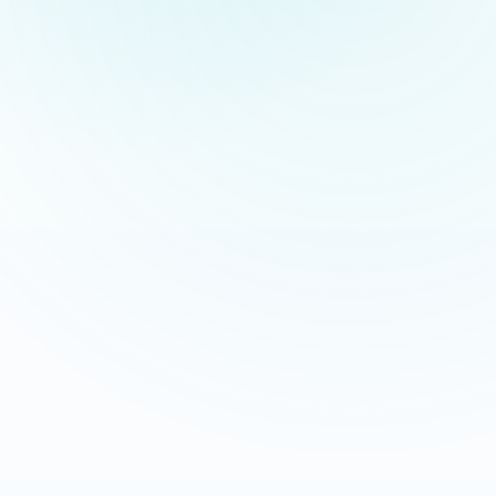
Appeler maintenant
Recevoir mon devis
06 35 52 61 07
Gratuit et sans engagement