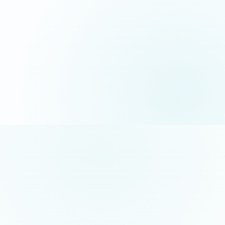
06 35 52 61 07
Appel gratuit · réponse sous 24h
5/5 sur Google
+50 projets réalisés