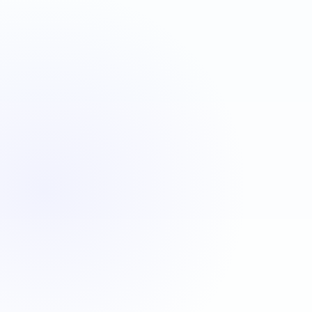
VBA
C#
JavaScript
Java
Automatisation