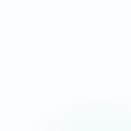
Landing page complète
Après validation des
orientée conversion
contenus et accès
IDÉAL POUR
Campagnes Ads, urgence, service local
Message commercial plus tranchant
Chargement ultra-rapide
CTA répétés aux bons endroits
Suivi appels, devis et messages