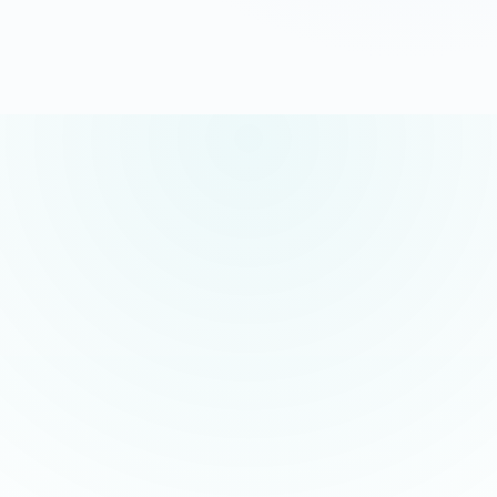
G
o
o
g
l
e
5.0/5