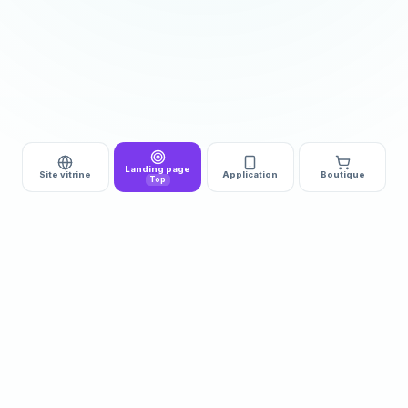
Landing page
Site vitrine
Application
Boutique
Top
DÉMARRAGE
DÉLAI
510€ HT
3 à 5j