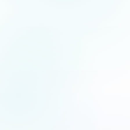
5.0
/5
Jean-Fernand Setti
JFS
XF
Chanteur d’opéra
Artiste lyrique