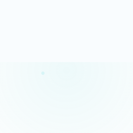
Analyse rapide
100% gratuit
Résultats en quelques minutes
Sans engagement
Confidentialité garantie
Conseils concrets
Vos données restent privées
Des actions claires et prioritaires