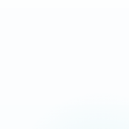
Landing page complète
Après validation des
orientée conversion
contenus et accès
IDÉAL POUR
Campagnes Ads, urgence, service local
Message commercial plus tranchant
Chargement ultra-rapide
CTA répétés aux bons endroits
Suivi appels, devis et messages