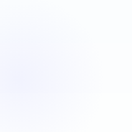
VBA
C#
JavaScript
Java
Automatisation