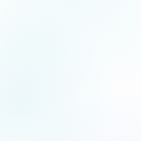
5.0
/5
Jean-Fernand Setti
JFS
XF
Chanteur d’opéra
Artiste lyrique