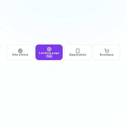
Landing page
Site vitrine
Application
Boutique
Top
DÉMARRAGE
DÉLAI
510€ HT
3 à 5j