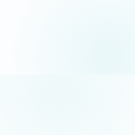
06 35 52 61 07
Appel gratuit · réponse sous 24h
5/5 sur Google
+50 projets réalisés