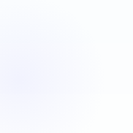
VBA
C#
JavaScript
Java
Automatisation