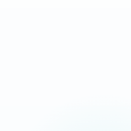
Landing page complète
Après validation des
orientée conversion
contenus et accès
IDÉAL POUR
Campagnes Ads, urgence, service local
Message commercial plus tranchant
Chargement ultra-rapide
CTA répétés aux bons endroits
Suivi appels, devis et messages