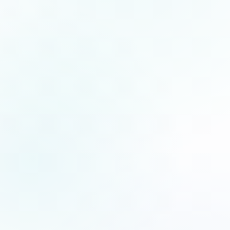
5.0
/5
Jean-Fernand Setti
JFS
XF
Chanteur d’opéra
Artiste lyrique