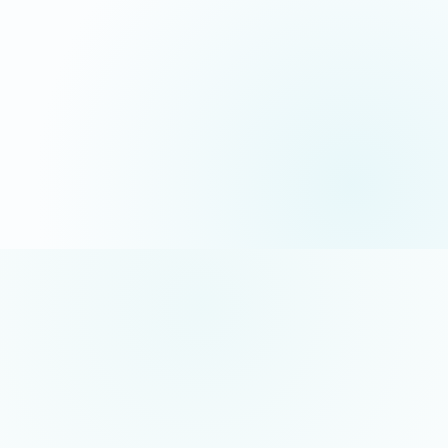
06 35 52 61 07
Appel gratuit · réponse sous 24h
5/5 sur Google
+50 projets réalisés