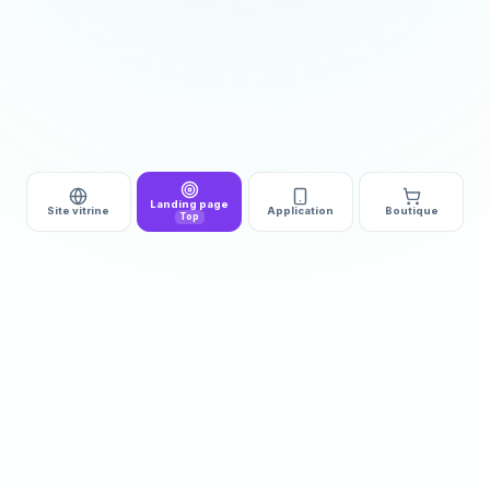
Landing page
Site vitrine
Application
Boutique
Top
DÉMARRAGE
DÉLAI
510€ HT
3 à 5j