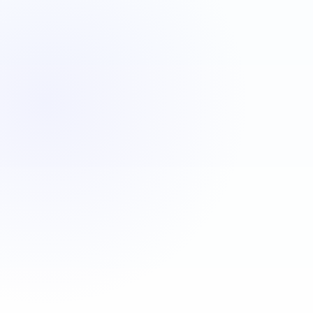
VBA
C#
JavaScript
Java
Automatisa