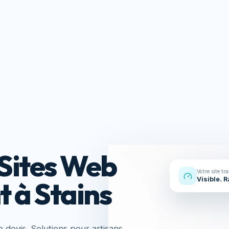
Réalisations
À propos
Contact
s
Ressou
Sites Web
Votre site tr
Visible. 
t à Stains
devis. Solutions pour artisans,