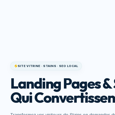
Site Qui
Accueil
Service
Convertit
SITE VITRINE · STAINS · SEO LOCAL
Landing Pages & 
Qui Convertissen
Transformez vos visiteurs de Stains en demandes de 