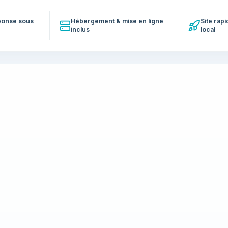
éponse sous
Hébergement & mise en ligne
Site rap
inclus
local