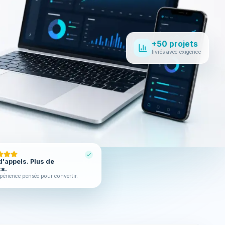
+50 projets
livrés avec exigence
d'appels. Plus de
ts.
périence pensée pour convertir.