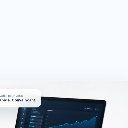
rces
On en parle ?
availle pour vous
Rapide. Convaincant.