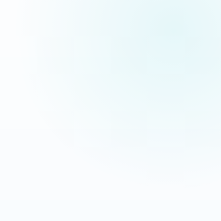
pas des maquettes de présentation.
Extermination Nuisible
Interventions anti-nuisibles
OBJECTIF
LEVIER
Transformer les recherches
Message direct + CTA mobile