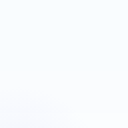
espace contenu
Next.js
Firebase Auth
Réservation
Plombiers Strasbourg
Urgence plomberie
OBJECTIF
LEVIER
Déclencher des appels
Google Ads + téléphone
rapides
visible
Next.js
Landing page
Google Ads