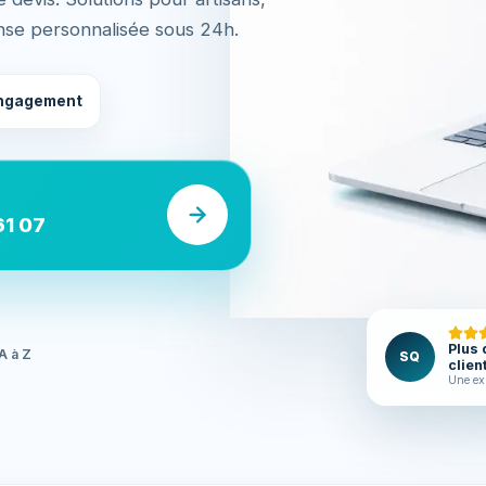
nse personnalisée sous 24h.
ngagement
61 07
Plus 
A à Z
SQ
clien
Une ex