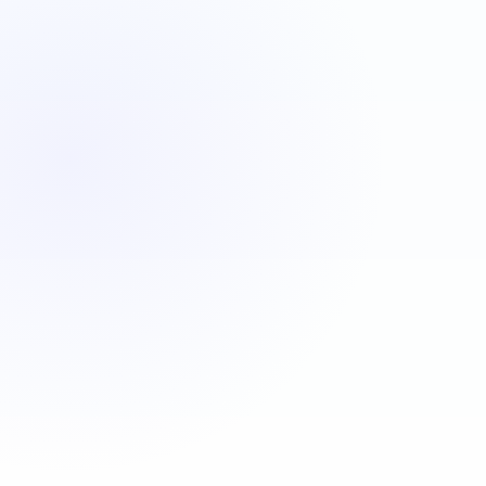
VBA
C#
JavaScript
Java
Automatisa