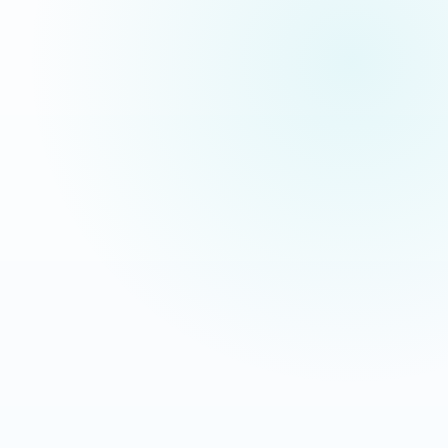
pas des maquettes de présentation.
Extermination Nuisible
Interventions anti-nuisibles
OBJECTIF
LEVIER
Transformer les recherches
Message direct + CTA mobile