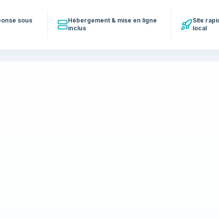
éponse sous
Hébergement & mise en ligne
Site rap
inclus
local