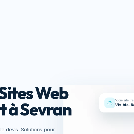
Réalisations
À propos
Contact
s
Ressou
Sites Web
Votre site tr
t à Sevran
Visible. 
e devis. Solutions pour