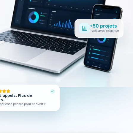
+50 projets
livrés avec exigence
d'appels. Plus de
ts.
périence pensée pour convertir.