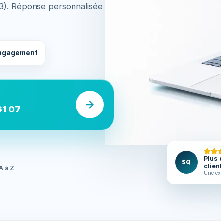
93). Réponse personnalisée
ngagement
61 07
Plus 
SQ
clien
A à Z
Une ex