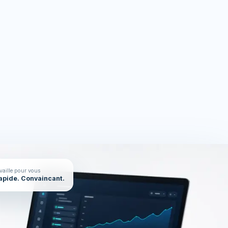
rces
On en parle ?
availle pour vous
Rapide. Convaincant.