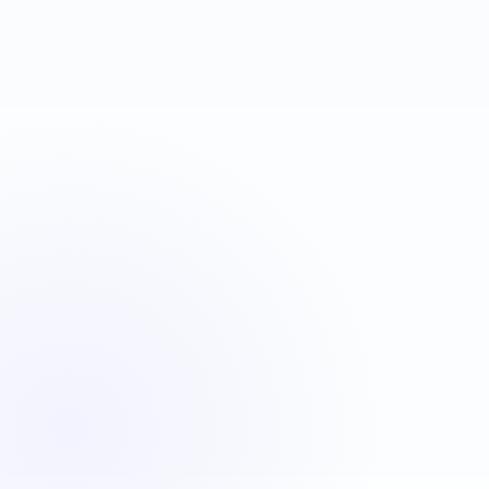
VBA
C#
JavaScript
Java
Automatisation