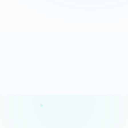
Appeler maintenant
Recevoir mon devis
06 35 52 61 07
Gratuit et sans engagement
Analyse rapide
100% gratuit
Résultats en quelques minutes
Sans engagement
Confidentialité garantie
Conseils concrets
Vos données restent privées
Des actions claires et prioritaires