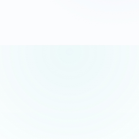
G
o
o
g
l
e
5.0/5