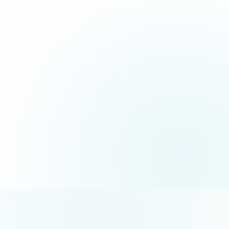
06 35 52 61 07
Appel gratuit · réponse sous 24h
5/5 sur Google
+50 projets réalisés