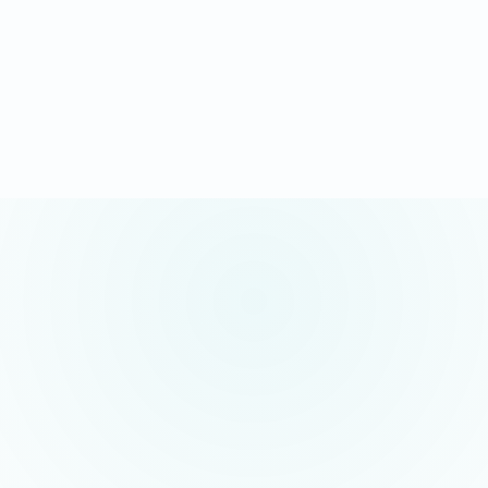
Demander mon devis sous 24h
Appel gratuit possible · sans engagement