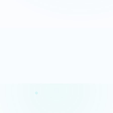
Appeler maintenant
Recevoir mon devis
06 35 52 61 07
Gratuit et sans engagement
Analyse rapide
100% gratuit
Résultats en quelques minutes
Sans engagement
Confidentialité garantie
Conseils concrets
Vos données restent privées
Des actions claires et prioritaires