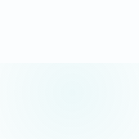
Appel
Devis
Création
En ligne
Demander mon devis sous 24h
Appel gratuit possible · sans engagement