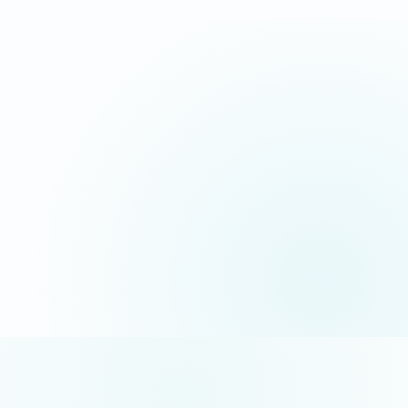
06 35 52 61 07
Appel gratuit · réponse sous 24h
5/5 sur Google
+50 projets réalisés