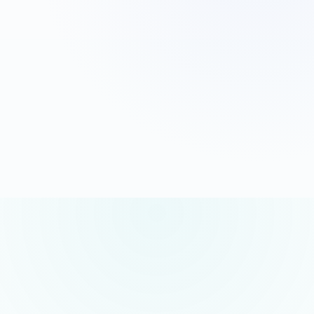
G
o
o
g
l
e
5.0/5