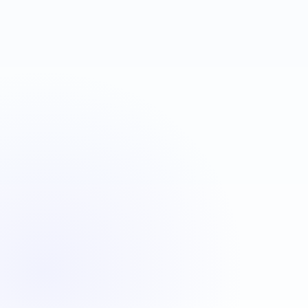
VBA
C#
JavaScript
Java
Automatisation