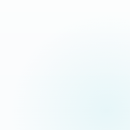
Devis sous 24h
Appeler maintenant
Réponse rapide garantie
06 35 52 61 07
WhatsApp
Discussion rapide