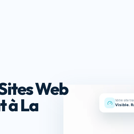
Réalisations
À propos
Contact
s
Ressou
Sites Web
t à La
Votre site tr
Visible. 