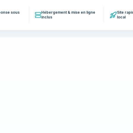
éponse sous
Hébergement & mise en ligne
Site rap
inclus
local