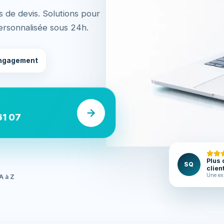
 de devis. Solutions pour
ersonnalisée sous 24h.
ngagement
61 07
Plus 
SQ
clien
Une ex
A à Z