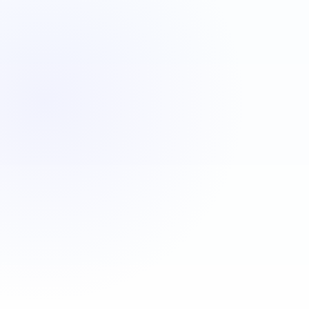
VBA
C#
JavaScript
Java
Automatisa