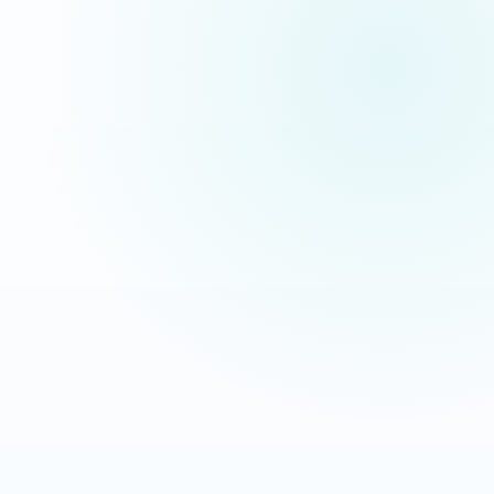
pas des maquettes de présentation.
Extermination Nuisible
Interventions anti-nuisibles
OBJECTIF
LEVIER
Transformer les recherches
Message direct + CTA mobile