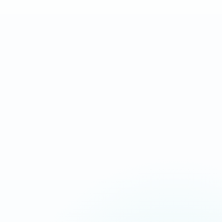
Landing page complète
Après validation des
orientée conversion
contenus et accès
IDÉAL POUR
Campagnes Ads, urgence, service local
Message commercial plus tranchant
Chargement ultra-rapide
CTA répétés aux bons endroits
Suivi appels, devis et messages