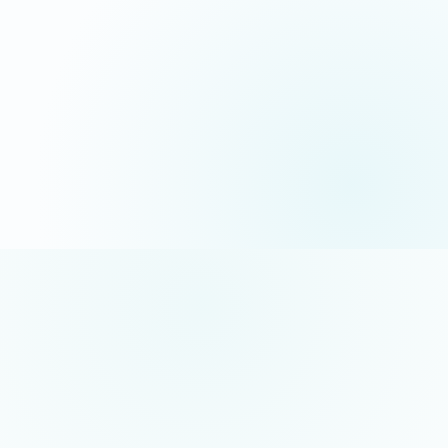
06 35 52 61 07
Appel gratuit · réponse sous 24h
5/5 sur Google
+50 projets réalisés