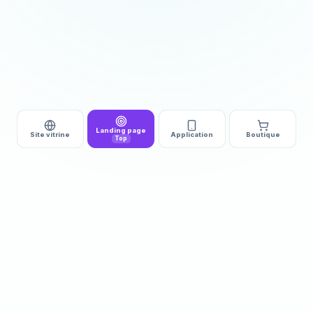
Landing page
Site vitrine
Application
Boutique
Top
DÉMARRAGE
DÉLAI
510€ HT
3 à 5j