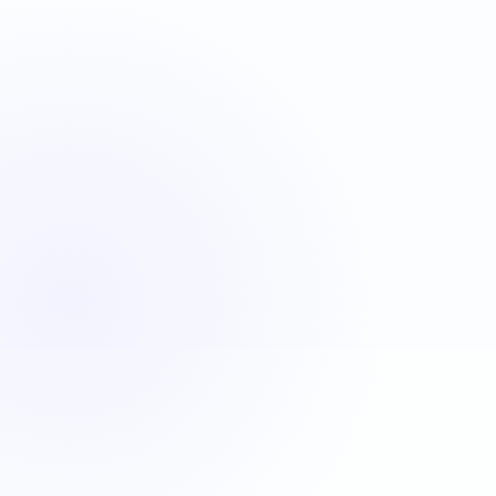
VBA
C#
JavaScript
Java
Automatisation