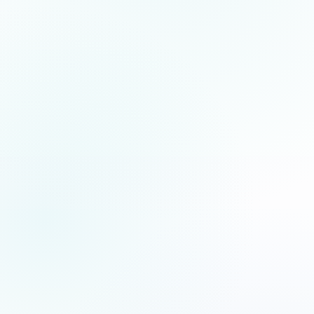
5.0
/5
Jean-Fernand Setti
JFS
XF
Chanteur d’opéra
Artiste lyrique