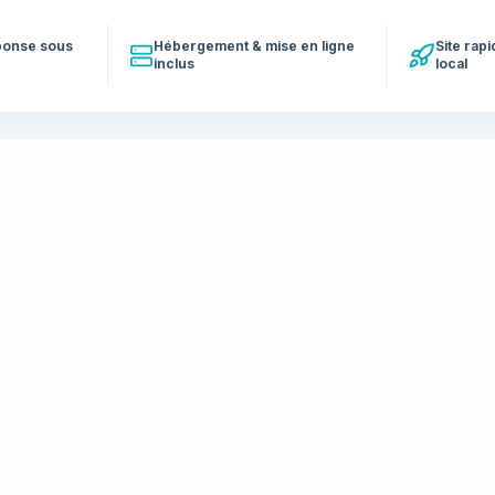
éponse sous
Hébergement & mise en ligne
Site rap
inclus
local