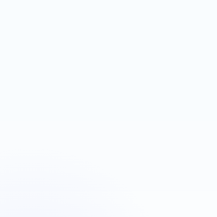
espace contenu
Next.js
Firebase Auth
Réservation
Plombiers Strasbourg
Urgence plomberie
OBJECTIF
LEVIER
Déclencher des appels
Google Ads + téléphone
rapides
visible
Next.js
Landing page
Google Ads