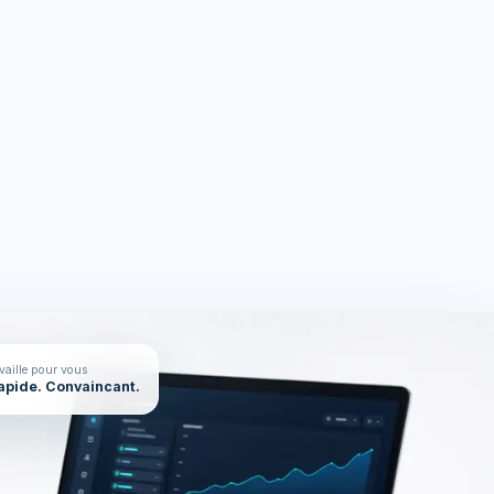
rces
On en parle ?
availle pour vous
Rapide. Convaincant.