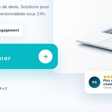
 de devis. Solutions pour
personnalisée sous 24h.
ngagement
61 07
Plus 
SQ
clien
Une ex
A à Z