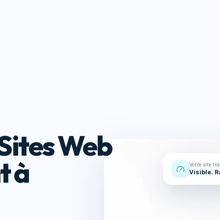
Réalisations
À propos
Contact
s
Ressou
Sites Web
t à
Votre site tr
Visible. 