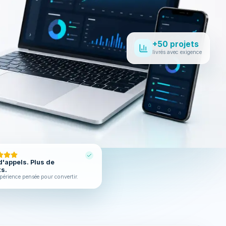
+50 projets
livrés avec exigence
d'appels. Plus de
ts.
périence pensée pour convertir.