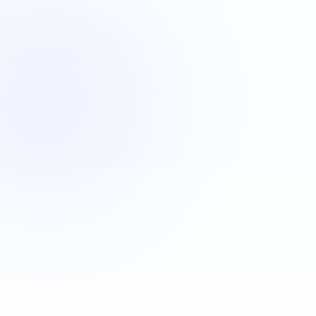
VBA
C#
JavaScript
Java
Automatisa