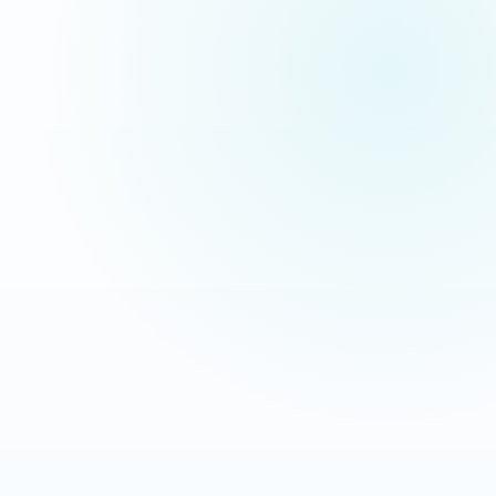
pas des maquettes de présentation.
Extermination Nuisible
Interventions anti-nuisibles
OBJECTIF
LEVIER
Transformer les recherches
Message direct + CTA mobile