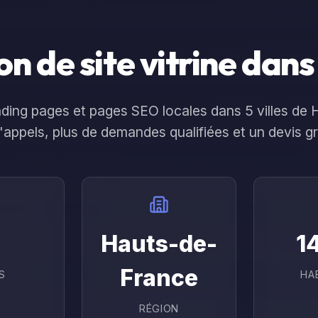
Réalisations
À propos
Contact
s
Ressou
n de site vitrine dans
landing pages et pages SEO locales dans
5
ville
s
de
d'appels, plus de demandes qualifiées et un devis g
Hauts-de-
1
France
S
HA
RÉGION