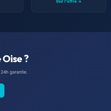
Voir l'offre →
e
Oise
?
 24h garantie.