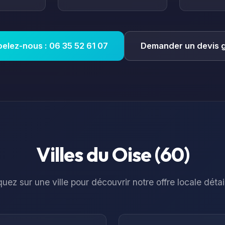
elez-nous : 06 35 52 61 07
Demander un devis g
Villes du
Oise
(
60
)
quez sur une ville pour découvrir notre offre locale détai