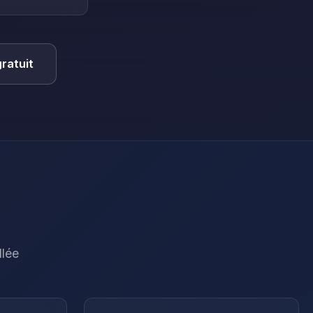
ratuit
llée