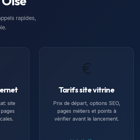
e
Oise
 appels rapides,
le.
€
ternet
Tarifs site vitrine
t: site
Prix de départ, options SEO,
, pages
pages métiers et points à
cales.
vérifier avant le lancement.