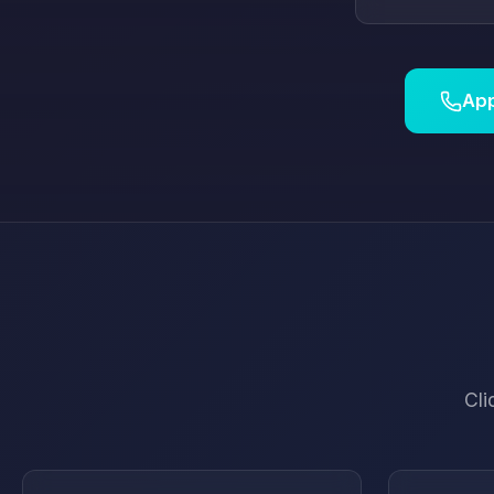
App
Cli