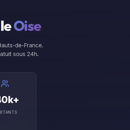
rces
On en parle ?
 le
Oise
Hauts-de-France
.
ratuit sous 24h.
40
k+
BITANTS