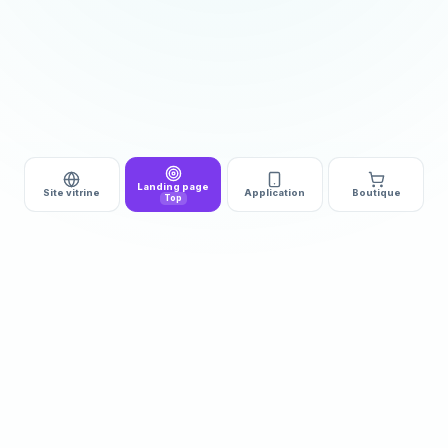
Landing page
Site vitrine
Application
Boutique
Top
DÉMARRAGE
DÉLAI
510€ HT
3 à 5j