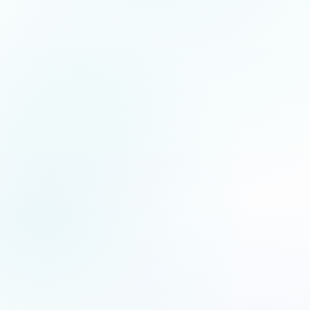
5.0
/5
Jean-Fernand Setti
JFS
XF
Chanteur d’opéra
Artiste lyrique