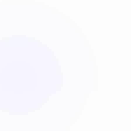
VBA
C#
JavaScript
Java
Automatisation