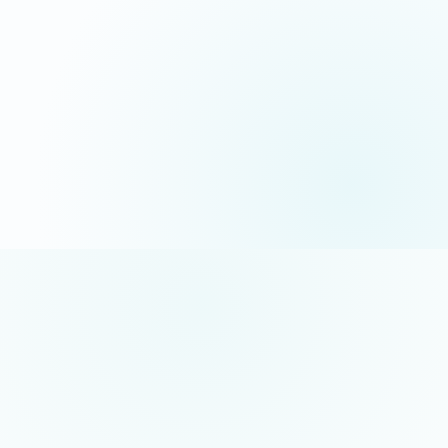
06 35 52 61 07
Appel gratuit · réponse sous 24h
5/5 sur Google
+50 projets réalisés