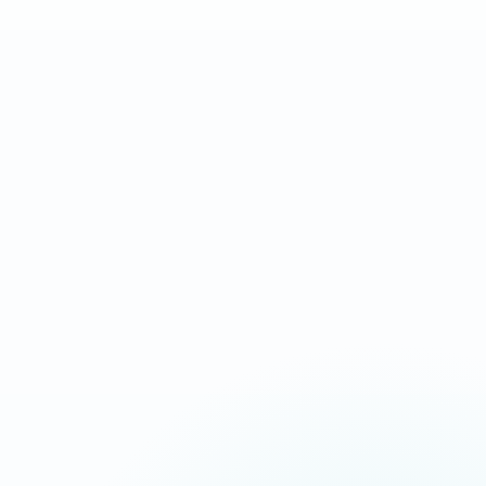
Landing page complète
Après validation des
orientée conversion
contenus et accès
IDÉAL POUR
Campagnes Ads, urgence, service local
Message commercial plus tranchant
Chargement ultra-rapide
CTA répétés aux bons endroits
Suivi appels, devis et messages