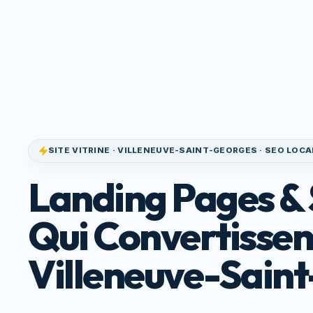
Site Qui
Accueil
Service
Convertit
SITE VITRINE · VILLENEUVE-SAINT-GEORGES · SEO LOCA
Landing Pages & 
Qui Convertissen
Villeneuve-Sain