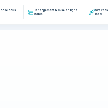
éponse sous
Hébergement & mise en ligne
Site rap
inclus
local