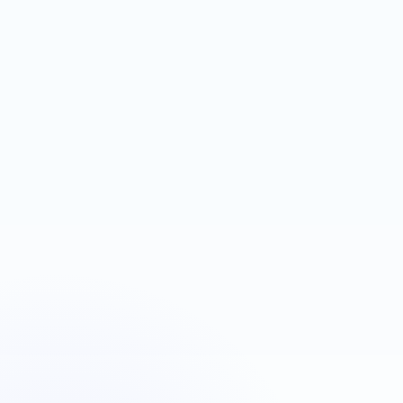
espace contenu
Next.js
Firebase Auth
Réservation
Plombiers Strasbourg
Urgence plomberie
OBJECTIF
LEVIER
Déclencher des appels
Google Ads + téléphone
rapides
visible
Next.js
Landing page
Google Ads