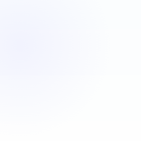
VBA
C#
JavaScript
Java
Automatisa