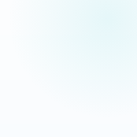
pas des maquettes de présentation.
Extermination Nuisible
Interventions anti-nuisibles
OBJECTIF
LEVIER
Transformer les recherches
Message direct + CTA mobile