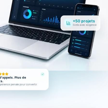
+50 projets
livrés avec exigence
d'appels. Plus de
ts.
périence pensée pour convertir.