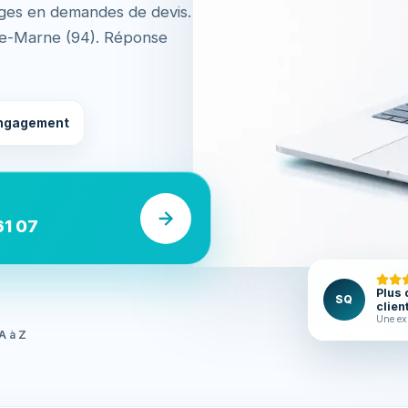
rges en demandes de devis.
-de-Marne (94). Réponse
ngagement
61 07
Plus 
SQ
clien
Une ex
A à Z