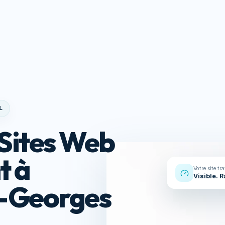
Réalisations
À propos
Contact
s
Ressou
L
Sites Web
t à
Votre site tr
Visible. 
t-Georges