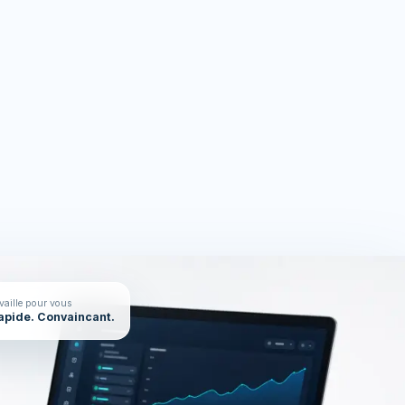
rces
On en parle ?
availle pour vous
Rapide. Convaincant.