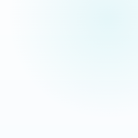
pas des maquettes de présentation.
Extermination Nuisible
Interventions anti-nuisibles
OBJECTIF
LEVIER
Transformer les recherches
Message direct + CTA mobile