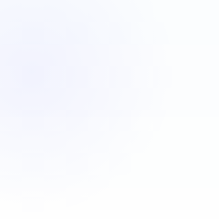
VBA
C#
JavaScript
Java
Automatisa