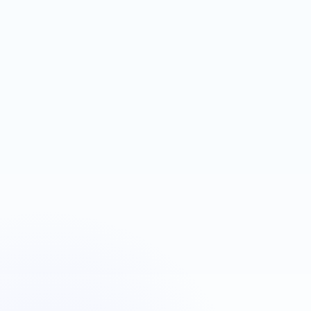
espace contenu
Next.js
Firebase Auth
Réservation
Plombiers Strasbourg
Urgence plomberie
OBJECTIF
LEVIER
Déclencher des appels
Google Ads + téléphone
rapides
visible
Next.js
Landing page
Google Ads