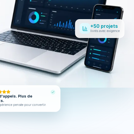
+50 projets
livrés avec exigence
d'appels. Plus de
ts.
périence pensée pour convertir.