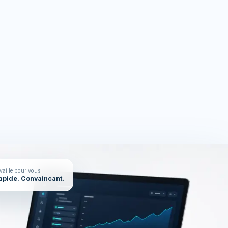
rces
On en parle ?
availle pour vous
Rapide. Convaincant.