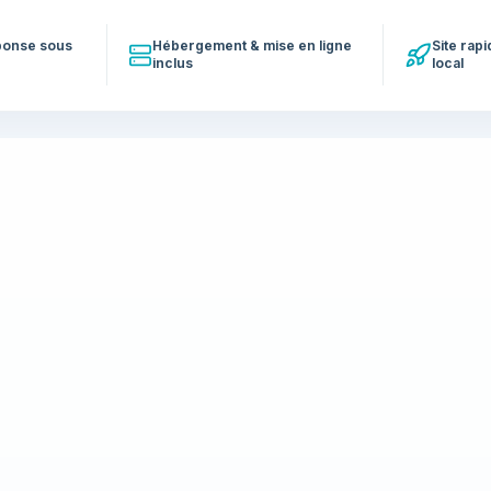
éponse sous
Hébergement & mise en ligne
Site rap
inclus
local