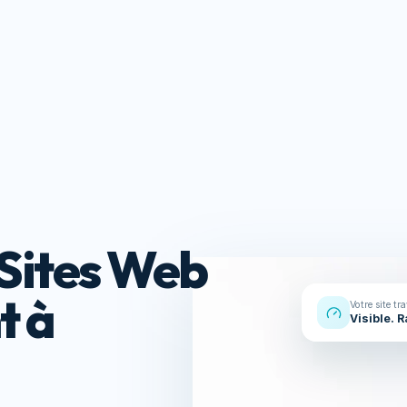
Réalisations
À propos
Contact
s
Ressou
Sites Web
t à
Votre site tr
Visible. 