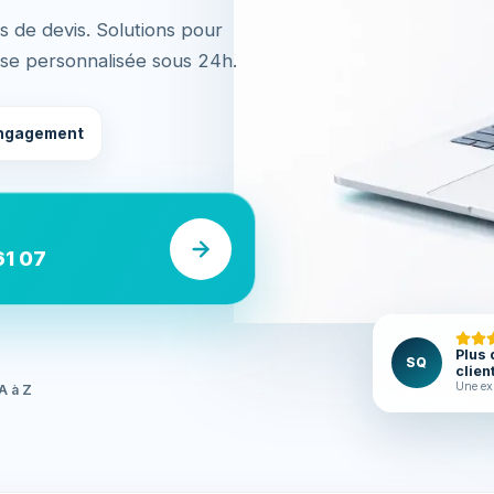
s de devis. Solutions pour
nse personnalisée sous 24h.
ngagement
61 07
Plus 
SQ
clien
Une ex
A à Z