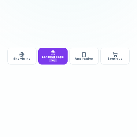
Landing page
Site vitrine
Application
Boutique
Top
DÉMARRAGE
DÉLAI
510€ HT
3 à 5j