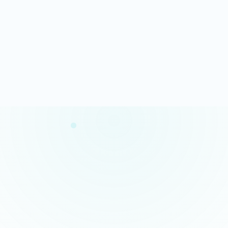
Analyse rapide
100% gratuit
Résultats en quelques minutes
Sans engagement
Confidentialité garantie
Conseils concrets
Vos données restent privées
Des actions claires et prioritaires