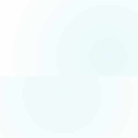
06 35 52 61 07
Appel gratuit · réponse sous 24h
5/5 sur Google
+50 projets réalisés