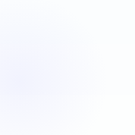
VBA
C#
JavaScript
Java
Automatisation