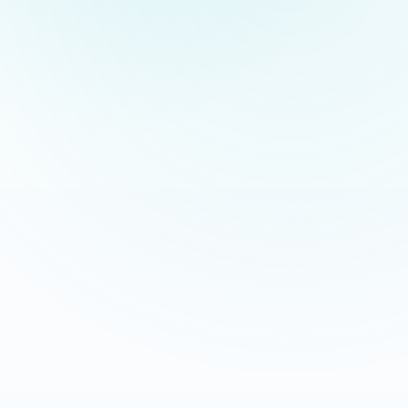
Appeler maintenant
Recevoir mon devis
06 35 52 61 07
Gratuit et sans engagement