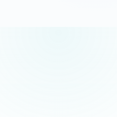
G
o
o
g
l
e
5.0/5