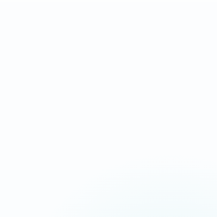
Landing page complète
Après validation des
orientée conversion
contenus et accès
IDÉAL POUR
Campagnes Ads, urgence, service local
Message commercial plus tranchant
Chargement ultra-rapide
CTA répétés aux bons endroits
Suivi appels, devis et messages