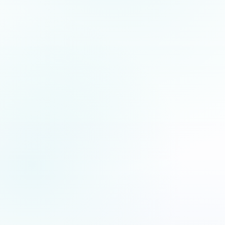
5.0
/5
Jean-Fernand Setti
JFS
XF
Chanteur d’opéra
Artiste lyrique