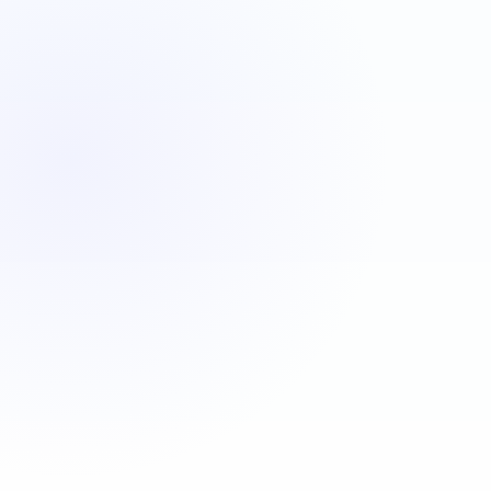
VBA
C#
JavaScript
Java
Automatisa