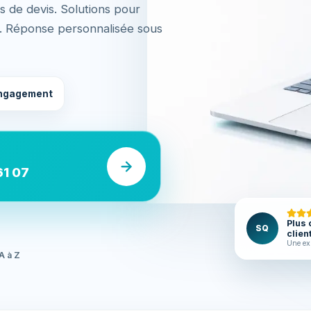
 de devis. Solutions pour
). Réponse personnalisée sous
ngagement
61 07
Plus 
SQ
clien
Une ex
A à Z