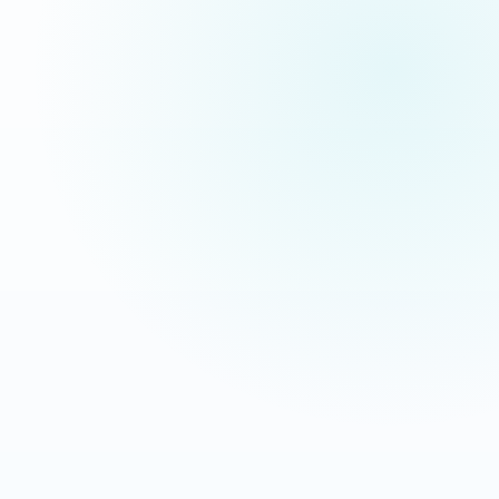
pas des maquettes de présentation.
Extermination Nuisible
Interventions anti-nuisibles
OBJECTIF
LEVIER
Transformer les recherches
Message direct + CTA mobile