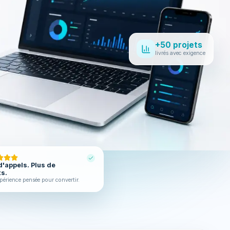
+50 projets
livrés avec exigence
d'appels. Plus de
ts.
périence pensée pour convertir.