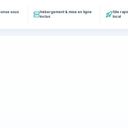
éponse sous
Hébergement & mise en ligne
Site rap
inclus
local