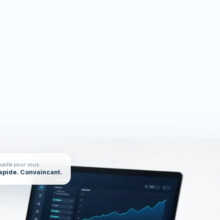
rces
On en parle ?
availle pour vous
Rapide. Convaincant.