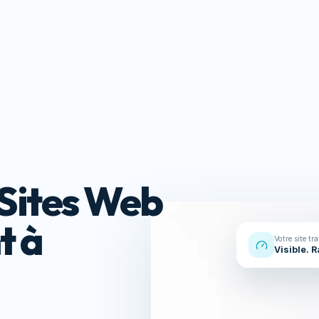
Réalisations
À propos
Contact
s
Ressou
Sites Web
t à
Votre site tr
Visible. 