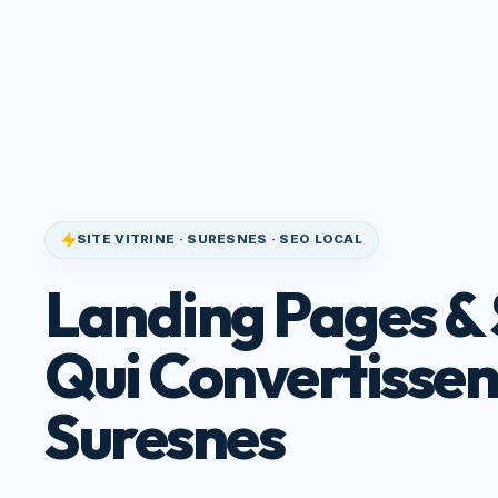
Site Qui
Accueil
Service
Convertit
SITE VITRINE · SURESNES · SEO LOCAL
Landing Pages & 
Qui Convertissen
Suresnes