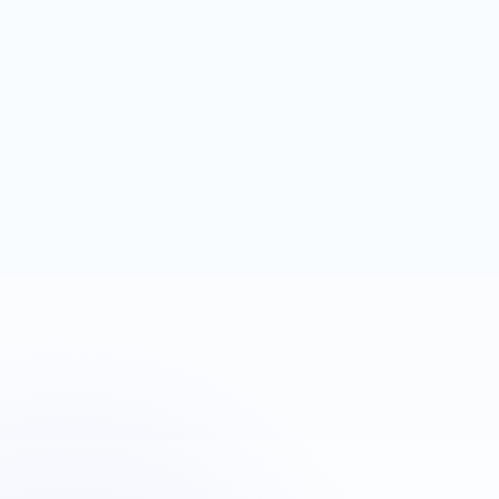
espace contenu
Next.js
Firebase Auth
Réservation
Plombiers Strasbourg
Urgence plomberie
OBJECTIF
LEVIER
Déclencher des appels
Google Ads + téléphone
rapides
visible
Next.js
Landing page
Google Ads