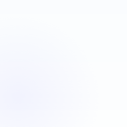
VBA
C#
JavaScript
Java
Automatisation