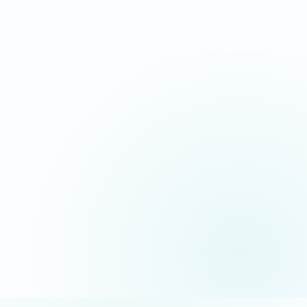
CTA répétés aux bons endroits
Suivi appels, devis et messages
06 35 52 61 07
Appel gratuit · réponse sous 24h
5/5 sur Google
+50 projets réalisés