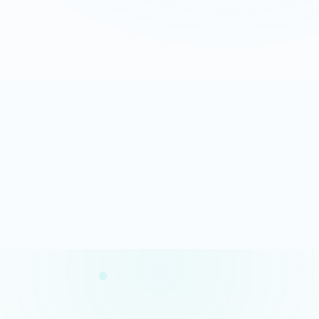
Appeler maintenant
Recevoir mon devis
06 35 52 61 07
Gratuit et sans engagement
Analyse rapide
100% gratuit
Résultats en quelques minutes
Sans engagement
Confidentialité garantie
Conseils concrets
Vos données restent privées
Des actions claires et prioritaires