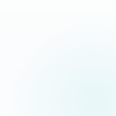
Devis sous 24h
Appeler maintenant
Réponse rapide garantie
06 35 52 61 07
WhatsApp
Discussion rapide