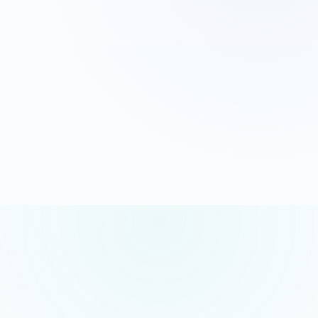
G
o
o
g
l
e
5.0/5