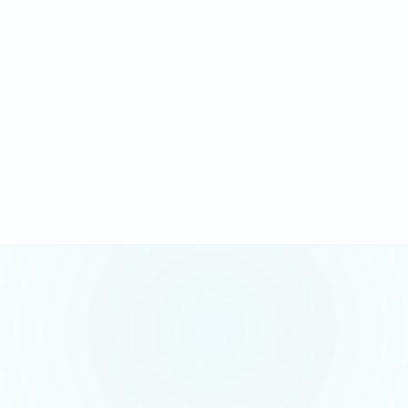
Appel
Devis
Création
En ligne
Demander mon devis sous 24h
Appel gratuit possible · sans engagement