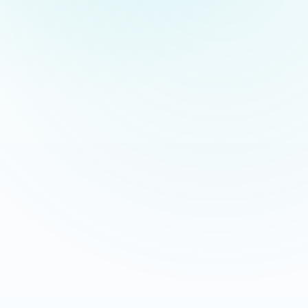
Appeler maintenant
Recevoir mon devis
06 35 52 61 07
Gratuit et sans engagement