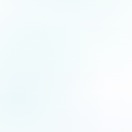
5.0
/5
Jean-Fernand Setti
JFS
XF
Chanteur d’opéra
Artiste lyrique