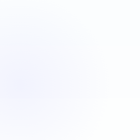
VBA
C#
JavaScript
Java
Automatisation