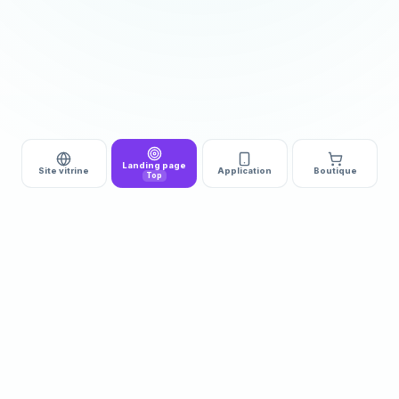
Landing page
Site vitrine
Application
Boutique
Top
DÉMARRAGE
DÉLAI
510€ HT
3 à 5j