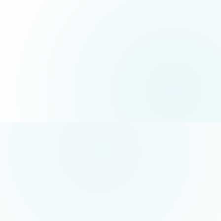
06 35 52 61 07
Appel gratuit · réponse sous 24h
5/5 sur Google
+50 projets réalisés