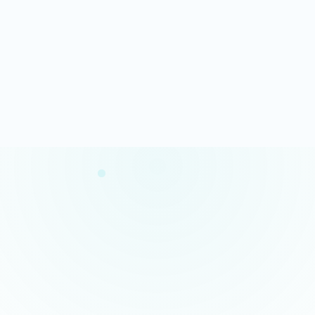
Analyse rapide
100% gratuit
Résultats en quelques minutes
Sans engagement
Confidentialité garantie
Conseils concrets
Vos données restent privées
Des actions claires et prioritaires