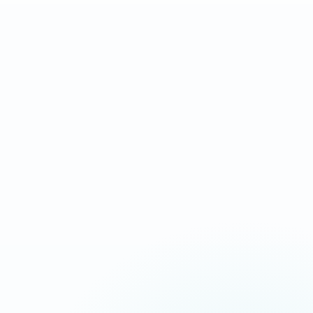
Landing page complète
Après validation des
orientée conversion
contenus et accès
IDÉAL POUR
Campagnes Ads, urgence, service local
Message commercial plus tranchant
Chargement ultra-rapide
CTA répétés aux bons endroits
Suivi appels, devis et messages