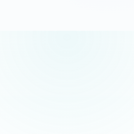
G
o
o
g
l
e
5.0/5