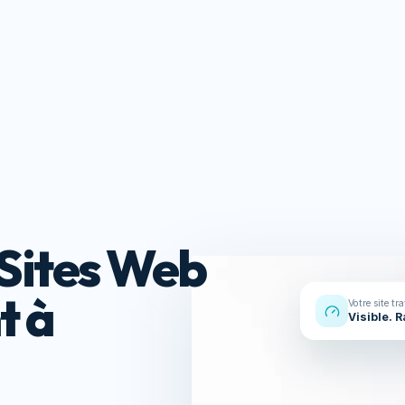
Réalisations
À propos
Contact
s
Ressou
Sites Web
t à
Votre site tr
Visible. 