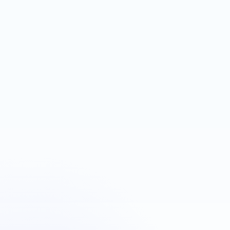
espace contenu
Next.js
Firebase Auth
Réservation
Plombiers Strasbourg
Urgence plomberie
OBJECTIF
LEVIER
Déclencher des appels
Google Ads + téléphone
rapides
visible
Next.js
Landing page
Google Ads