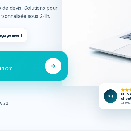
de devis. Solutions pour
ersonnalisée sous 24h.
ngagement
61 07
Plus 
SQ
clien
Une ex
A à Z