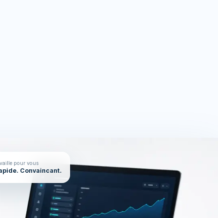
rces
On en parle ?
availle pour vous
Rapide. Convaincant.