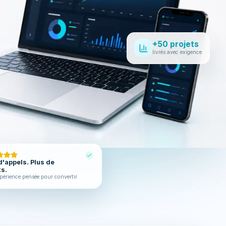
+50 projets
livrés avec exigence
d'appels. Plus de
ts.
périence pensée pour convertir.