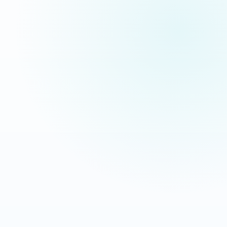
pas des maquettes de présentation.
Extermination Nuisible
Interventions anti-nuisibles
OBJECTIF
LEVIER
Transformer les recherches
Message direct + CTA mobile