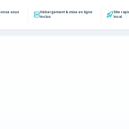
éponse sous
Hébergement & mise en ligne
Site rap
inclus
local