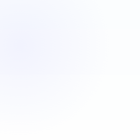
VBA
C#
JavaScript
Java
Automatisa