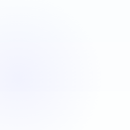
VBA
C#
JavaScript
Java
Automatisation