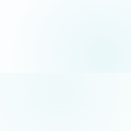
06 35 52 61 07
Appel gratuit · réponse sous 24h
5/5 sur Google
+50 projets réalisés