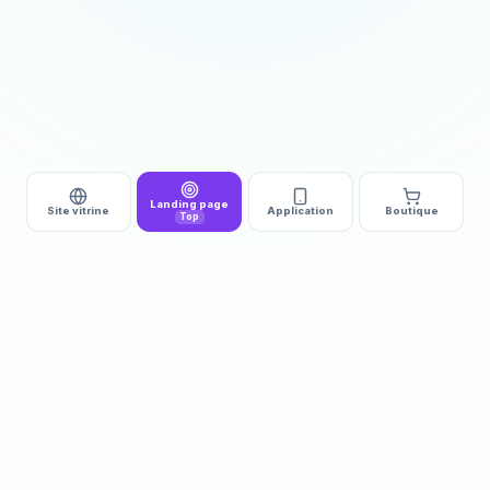
Landing page
Site vitrine
Application
Boutique
Top
DÉMARRAGE
DÉLAI
510€ HT
3 à 5j