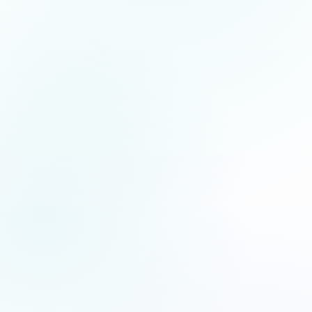
5.0
/5
Jean-Fernand Setti
JFS
XF
Chanteur d’opéra
Artiste lyrique