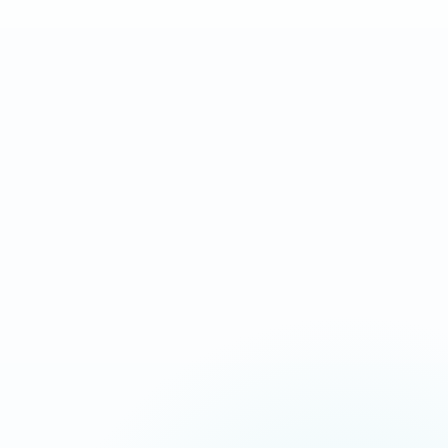
Landing page complète
Après validation des
orientée conversion
contenus et accès
IDÉAL POUR
Campagnes Ads, urgence, service local
Message commercial plus tranchant
Chargement ultra-rapide
CTA répétés aux bons endroits
Suivi appels, devis et messages