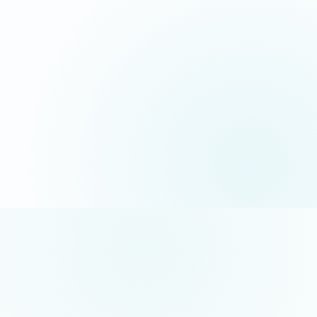
06 35 52 61 07
Appel gratuit · réponse sous 24h
5/5 sur Google
+50 projets réalisés