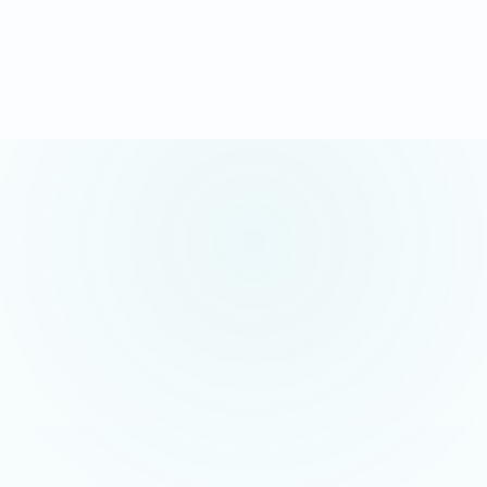
Demander mon devis sous 24h
Appel gratuit possible · sans engagement