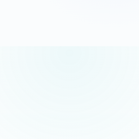
G
o
o
g
l
e
5.0/5