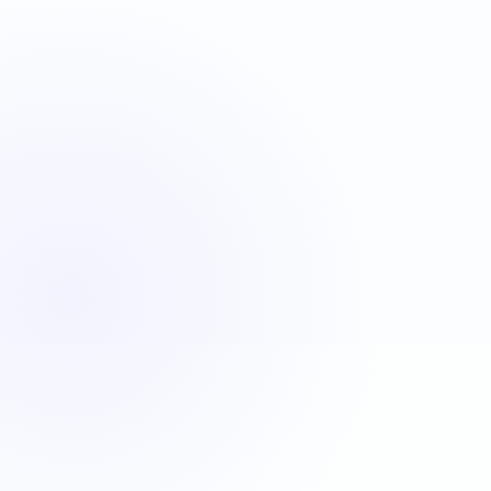
VBA
C#
JavaScript
Java
Automatisation