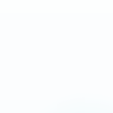
DÉMARRAGE
DÉLAI
510€ HT
3 à 5j
Landing page complète
Après validation des
orientée conversion
contenus et accès
IDÉAL POUR
Campagnes Ads, urgence, service local
Message commercial plus tranchant
Chargement ultra-rapide
CTA répétés aux bons endroits
Suivi appels, devis et messages