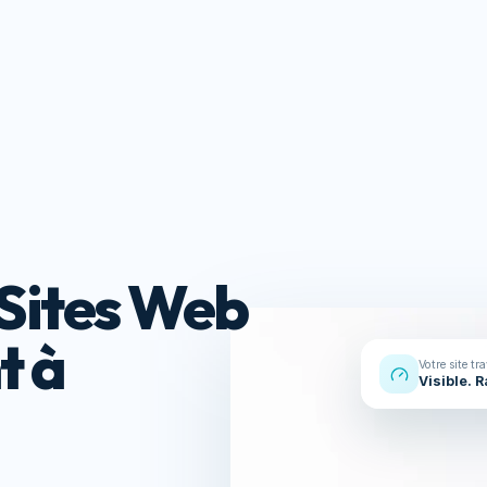
Réalisations
À propos
Contact
s
Ressou
Sites Web
t à
Votre site tr
Visible. 