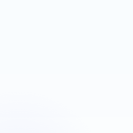
espace contenu
Next.js
Firebase Auth
Réservation
Plombiers Strasbourg
Urgence plomberie
OBJECTIF
LEVIER
Déclencher des appels
Google Ads + téléphone
rapides
visible
Next.js
Landing page
Google Ads