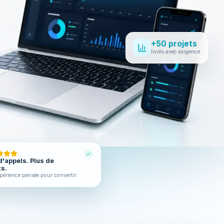
+50 projets
livrés avec exigence
d'appels. Plus de
ts.
périence pensée pour convertir.