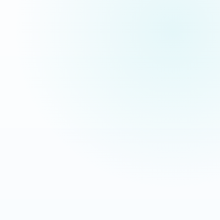
pas des maquettes de présentation.
Extermination Nuisible
Interventions anti-nuisibles
OBJECTIF
LEVIER
Transformer les recherches
Message direct + CTA mobile