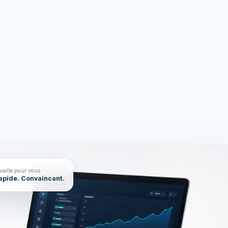
rces
On en parle ?
availle pour vous
Rapide. Convaincant.