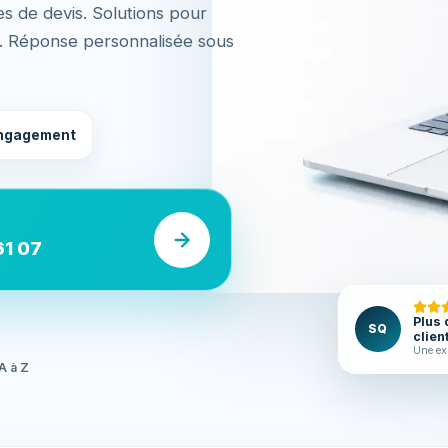
 de devis. Solutions pour
). Réponse personnalisée sous
ngagement
61 07
Plus 
SQ
clien
Une ex
A à Z