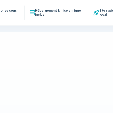
éponse sous
Hébergement & mise en ligne
Site rap
inclus
local