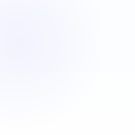
VBA
C#
JavaScript
Java
Automatisa