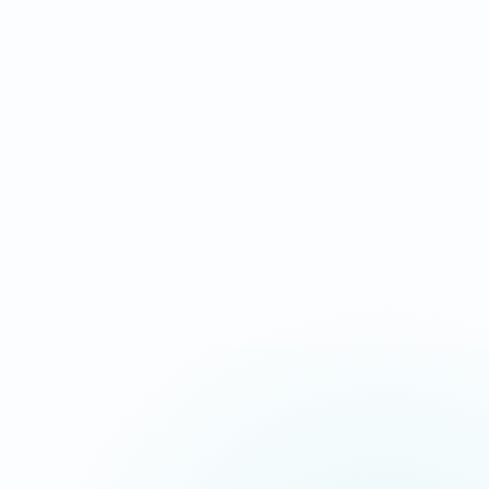
IDÉAL POUR
Campagnes Ads, urgence, service local
Message commercial plus tranchant
Chargement ultra-rapide
CTA répétés aux bons endroits
Suivi appels, devis et messages