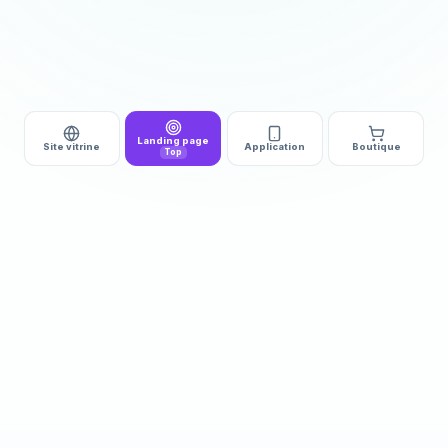
Landing page
Site vitrine
Application
Boutique
Top
DÉMARRAGE
DÉLAI
510€ HT
3 à 5j
Landing page complète
Après validation des
orientée conversion
contenus et accès