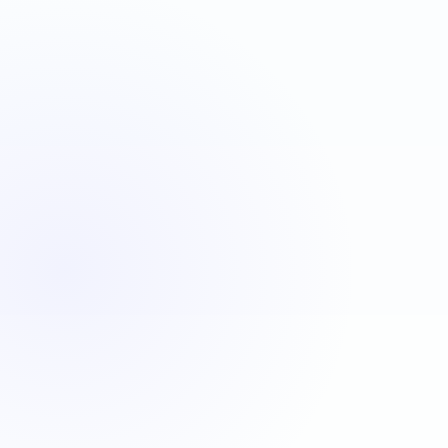
VBA
C#
JavaScript
Java
Automatisation