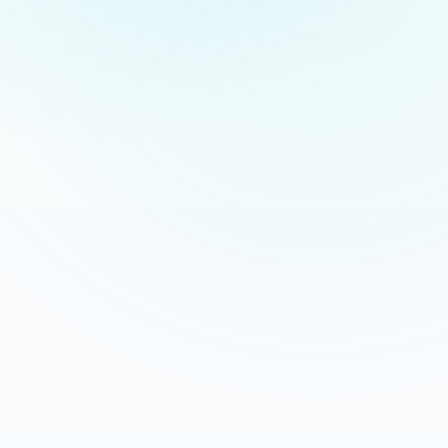
Appeler maintenant
Recevoir mon devis
06 35 52 61 07
Gratuit et sans engagement