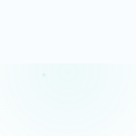
Analyse rapide
100% gratuit
Résultats en quelques minutes
Sans engagement
Confidentialité garantie
Conseils concrets
Vos données restent privées
Des actions claires et prioritaires