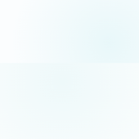
06 35 52 61 07
Appel gratuit · réponse sous 24h
5/5 sur Google
+50 projets réalisés