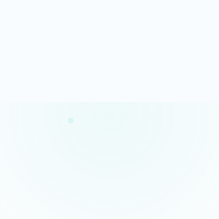
Analyse rapide
100% gratuit
Résultats en quelques minutes
Sans engagement
Confidentialité garantie
Conseils concrets
Vos données restent privées
Des actions claires et prioritaires