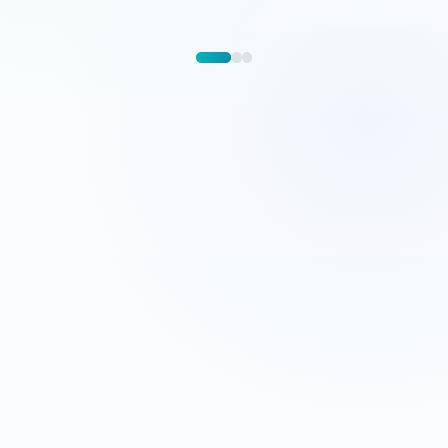
G
o
o
g
l
e
5.0/5