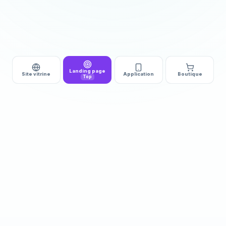
Landing page
Site vitrine
Application
Boutique
Top
DÉMARRAGE
DÉLAI
510€ HT
3 à 5j
Landing page complète
Après validation des
orientée conversion
contenus et accès