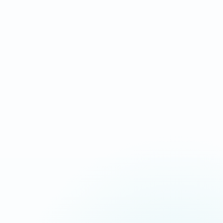
IDÉAL POUR
Campagnes Ads, urgence, service local
Message commercial plus tranchant
Chargement ultra-rapide
CTA répétés aux bons endroits
Suivi appels, devis et messages