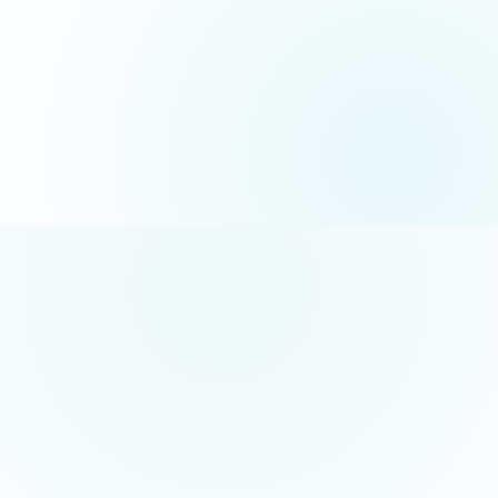
06 35 52 61 07
Appel gratuit · réponse sous 24h
5/5 sur Google
+50 projets réalisés