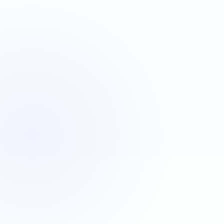
VBA
C#
JavaScript
Java
Automatisation