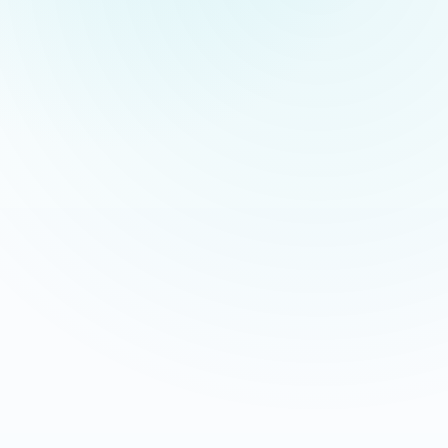
Appeler maintenant
Recevoir mon devis
06 35 52 61 07
Gratuit et sans engagement