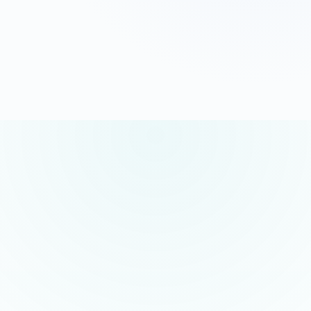
G
o
o
g
l
e
5.0/5