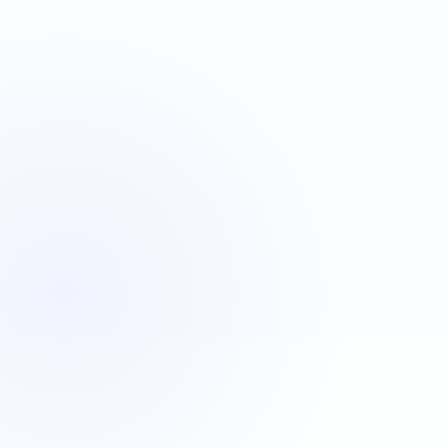
VBA
C#
JavaScript
Java
Automatisation