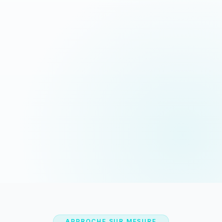
Devis sous 24h
Appeler maintenant
Réponse rapide garantie
06 35 52 61 07
WhatsApp
Discussion rapide
APPROCHE SUR MESURE