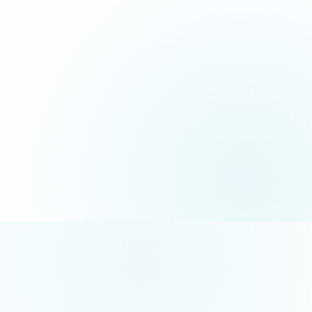
06 35 52 61 07
Appel gratuit · réponse sous 24h
5/5 sur Google
+50 projets réalisés