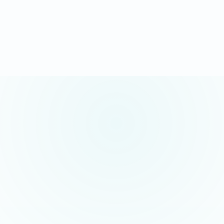
Demander mon devis sous 24h
Appel gratuit possible · sans engagement