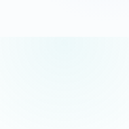
G
o
o
g
l
e
5.0/5