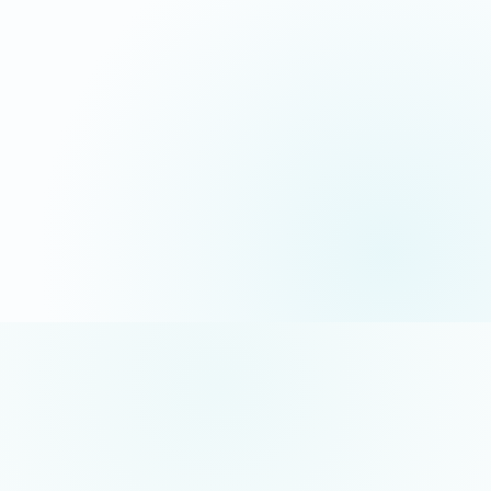
06 35 52 61 07
Appel gratuit · réponse sous 24h
5/5 sur Google
+50 projets réalisés