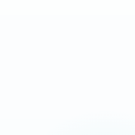
DÉMARRAGE
DÉLAI
510€ HT
3 à 5j
Landing page complète
Après validation des
orientée conversion
contenus et accès
IDÉAL POUR
Campagnes Ads, urgence, service local
Message commercial plus tranchant
Chargement ultra-rapide
CTA répétés aux bons endroits
Suivi appels, devis et messages