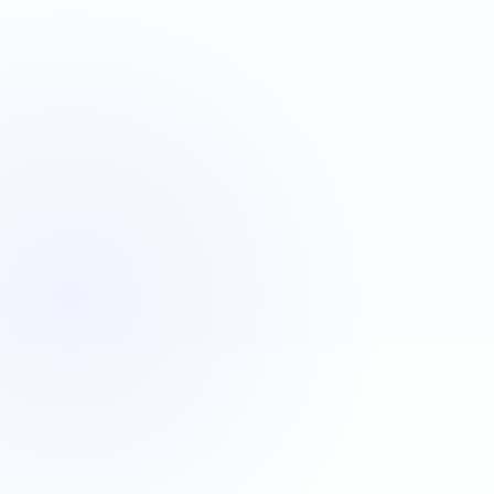
VBA
C#
JavaScript
Java
Automatisation