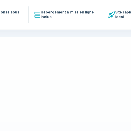
éponse sous
Hébergement & mise en ligne
Site rap
inclus
local