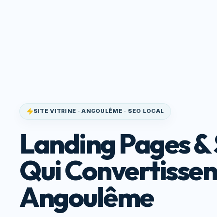
Site Qui
Accueil
Service
Convertit
SITE VITRINE · ANGOULÊME · SEO LOCAL
Landing Pages & 
Qui Convertissen
Angoulême