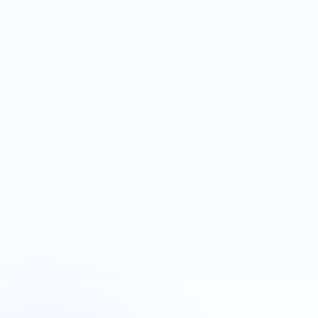
espace contenu
Next.js
Firebase Auth
Réservation
Plombiers Strasbourg
Urgence plomberie
OBJECTIF
LEVIER
Déclencher des appels
Google Ads + téléphone
rapides
visible
Next.js
Landing page
Google Ads