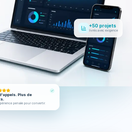
+50 projets
livrés avec exigence
d'appels. Plus de
ts.
périence pensée pour convertir.