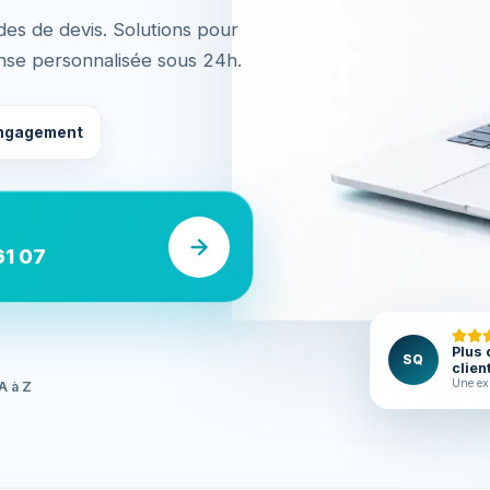
es de devis. Solutions pour
nse personnalisée sous 24h.
ngagement
61 07
Plus 
SQ
clien
Une ex
A à Z