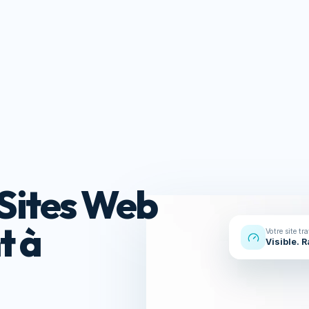
Réalisations
À propos
Contact
s
Ressou
Sites Web
t à
Votre site tr
Visible. 