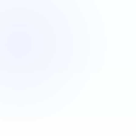
VBA
C#
JavaScript
Java
Automatisa