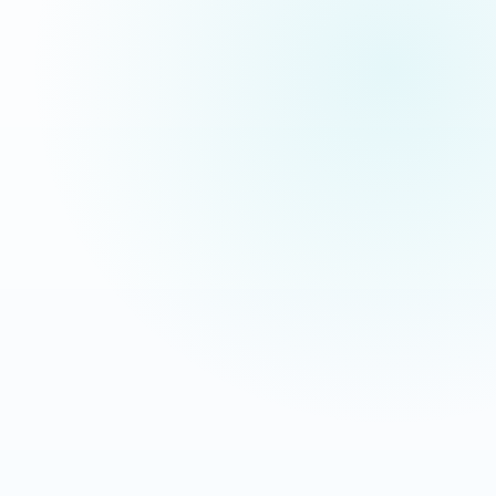
pas des maquettes de présentation.
Extermination Nuisible
Interventions anti-nuisibles
OBJECTIF
LEVIER
Transformer les recherches
Message direct + CTA mobile