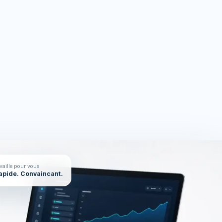
rces
On en parle ?
availle pour vous
Rapide. Convaincant.