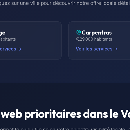
quez sur une ville pour découvrir notre offre locale détai
ge
Carpentras
abitants
29 000
habitants
services →
Voir les services →
web prioritaires dans le
V
ormat le plus utile selon votre objectif: visibilité locale,