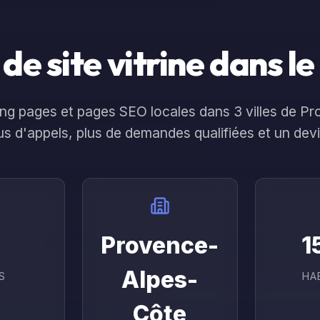
Réalisations
À propos
Contact
s
Ressou
de site vitrine dans le
nding pages et pages SEO locales dans
3
ville
s
de
Pr
plus d'appels, plus de demandes qualifiées et un dev
Provence-
1
Alpes-
S
HA
Côte