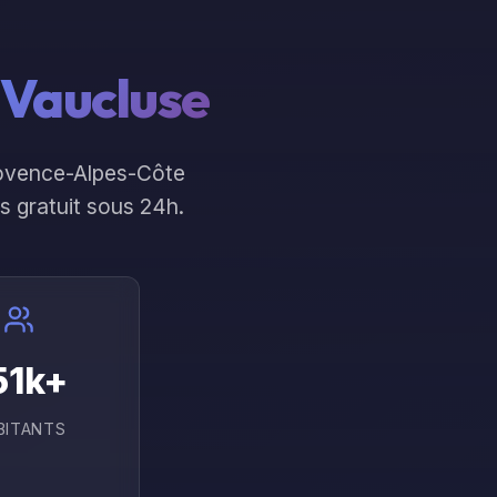
rces
On en parle ?
Vaucluse
ovence-Alpes-Côte
is gratuit sous 24h.
51
k+
BITANTS