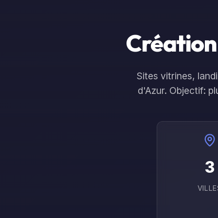
Site Qui
Accueil
Service
Convertit
Création 
Sites vitrines, la
d'Azur
. Objectif: 
3
VILLE