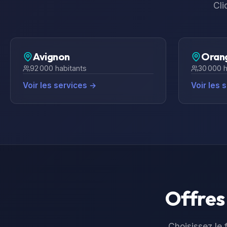
Cli
Avignon
Oran
92 000
habitants
30 000
h
Voir les services →
Voir les 
Offres 
Choisissez le f