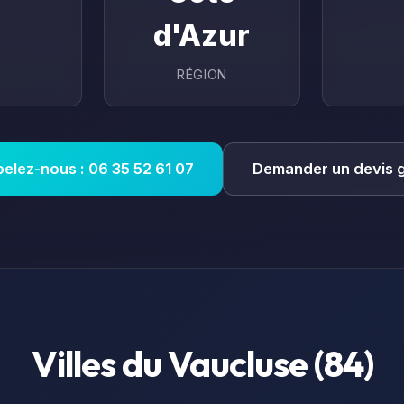
d'Azur
RÉGION
elez-nous : 06 35 52 61 07
Demander un devis g
Villes du
Vaucluse
(
84
)