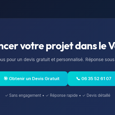
ncer votre projet dans le
V
s pour un devis gratuit et personnalisé. Réponse sous
🎯 Obtenir un Devis Gratuit
📞 06 35 52 61 07
✓ Sans engagement • ✓ Réponse rapide • ✓ Devis détaillé