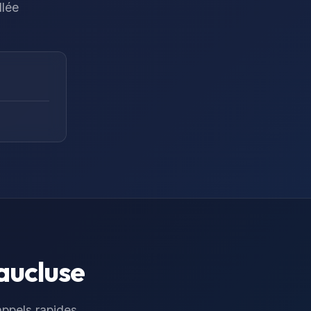
llée
aucluse
 appels rapides,