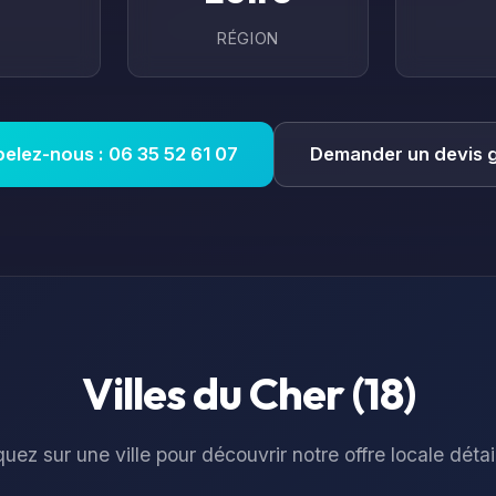
RÉGION
elez-nous : 06 35 52 61 07
Demander un devis g
Villes du
Cher
(
18
)
quez sur une ville pour découvrir notre offre locale détai