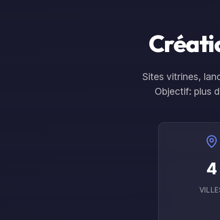
Site Qui
Accueil
Service
Convertit
Créatio
Sites vitrines, l
Objectif: plus 
4
VILLE