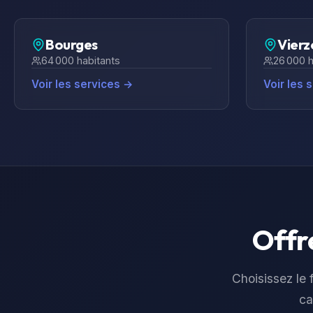
Bourges
Vierz
64 000
habitants
26 000
h
Voir les services →
Voir les 
Offre
Choisissez le f
ca