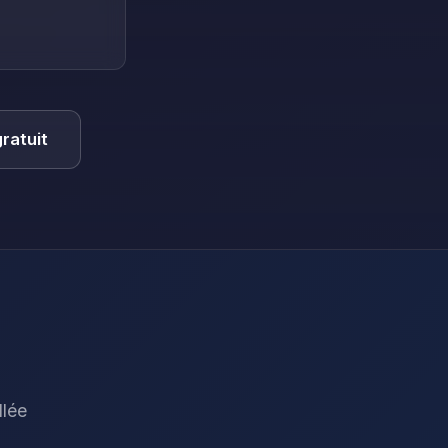
ratuit
llée