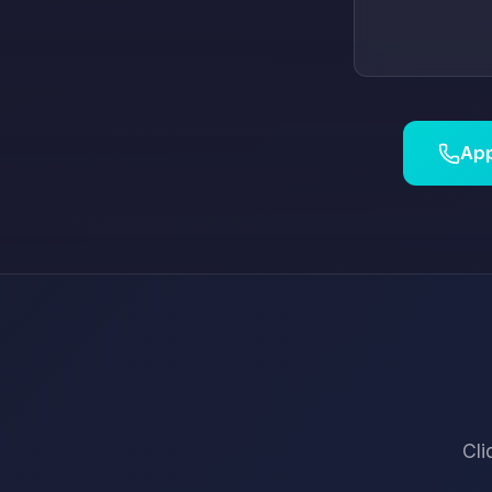
App
Cli