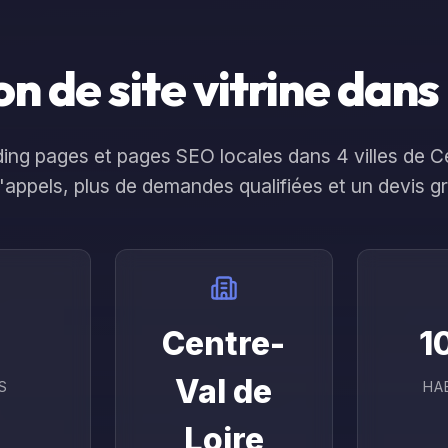
Réalisations
À propos
Contact
s
Ressou
n de site vitrine dans
anding pages et pages SEO locales dans
4
ville
s
de
Ce
d'appels, plus de demandes qualifiées et un devis g
Centre-
1
Val de
S
HA
Loire