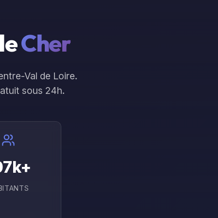
rces
On en parle ?
 le
Cher
ntre-Val de Loire
.
ratuit sous 24h.
07
k+
BITANTS