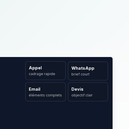
rces
On en parle ?
Appel
WhatsApp
cadrage rapide
brief court
Email
Devis
éléments complets
objectif clair