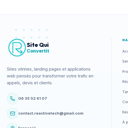
NA
Site Qui
Convertit
Ac
Se
Sites vitrines, landing pages et applications
Pr
web pensés pour transformer votre trafic en
Réa
appels, devis et clients.
Tar
06 35 52 61 07
Co
Ré
contact.reactivetech@gmail.com
À 