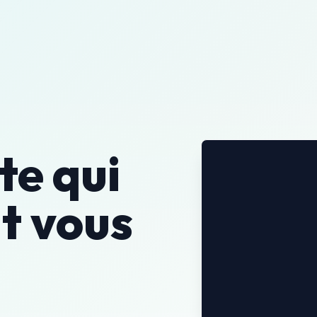
Réalisations
À propos
Contact
s
Ressou
te qui
t vous