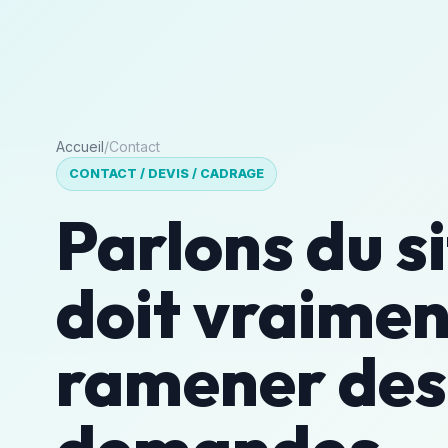
Site Qui
Accueil
Service
Convertit
Accueil
/
Contact
CONTACT / DEVIS / CADRAGE
Parlons du si
doit vraimen
ramener des